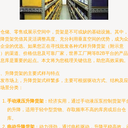
在仓储、零售或展示空间中，货架是不可或缺的基础设施。其中
升降货架凭借其灵活调整高度、充分利用垂直空间的优势，成为
多企业的优选。如果您正在寻找批发各种式样升降货架（附示意
图）的渠道、价格信息及可靠厂家，世界工厂网等B2B平台的产品
信息库是重要的起点。本文将为您梳理关键信息，助您高效采购
一、升降货架的主要式样与特点
批发市场上，升降货架式样繁多，主要可根据驱动方式、结构及
用场景分类：
手动液压升降货架
：经济实用，通过手动液压泵控制货架平
的升降，适用于轻中型货物、存取频率不高的库房或后台仓
库。
电动升降货架
：动力强劲，通过电机驱动，升降平稳高效，