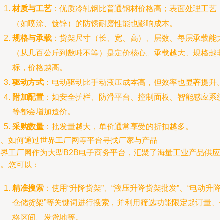
材质与工艺
：优质冷轧钢比普通钢材价格高；表面处理工艺
（如喷涂、镀锌）的防锈耐磨性能也影响成本。
规格与承载
：货架尺寸（长、宽、高）、层数、每层承载能
（从几百公斤到数吨不等）是定价核心。承载越大、规格越
标，价格越高。
驱动方式
：电动驱动比手动液压成本高，但效率也显著提升
附加配置
：如安全护栏、防滑平台、控制面板、智能感应系
等都会增加造价。
采购数量
：批发量越大，单价通常享受的折扣越多。
三、如何通过世界工厂网等平台寻找厂家与产品
世界工厂网作为大型B2B电子商务平台，汇聚了海量工业产品供应
商。您可以：
精准搜索
：使用“升降货架”、“液压升降货架批发”、“电动升
仓储货架”等关键词进行搜索，并利用筛选功能限定起订量、
格区间、发货地等。