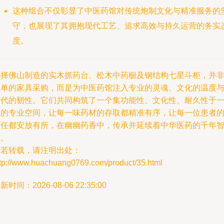
这种组合不仅彰显了中医药馆对传统炮制文化与精准服务的
守，也展现了其拥抱现代工艺、追求高效与持久运营的务实
度。
选择佛山制造的实木抓药台、松木中药橱及钢结构七星斗柜，并
简单的家具采购，而是为中医药馆注入专业的灵魂、文化的温度
时代的韧性。它们共同构筑了一个集功能性、文化性、耐久性于
体的专业空间，让每一味药材的存取都精准有序，让每一位患者
信任都安放有所，在幽幽药香中，传承并延续着中华医药的千年
慧。
如若转载，请注明出处：
ttp://www.huachuang0769.com/product/35.html
新时间：2026-08-06 22:35:00