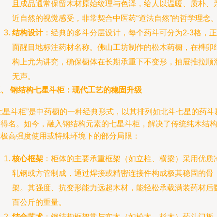
且成品通常保留木材原始纹理与色泽，给人以温暖、质朴、
近自然的视觉感受，非常契合中医药“道法自然”的哲学理念
结构设计
：经典的多斗分层设计，每个药斗可分为2-3格，正
面醒目地标注药材名称。佛山工坊制作的松木药橱，在榫卯
构上尤为讲究，确保橱体在长期承重下不变形，抽屉推拉顺
无声。
三、 钢结构七星斗柜：现代工艺的稳固升级
“七星斗柜”是中药橱的一种经典形式，以其排列如北斗七星的药斗
而得名。如今，融入钢结构元素的七星斗柜，解决了传统纯木结
在极高强度使用或特殊环境下的部分局限：
核心框架
：柜体的主要承重框架（如立柱、横梁）采用优质
轧钢或方管制成，通过焊接或精密连接件构成极其稳固的骨
架。其强度、抗变形能力远超木材，能轻松承载满装药材后
百公斤的重量。
结合艺术
：钢结构框架常与实木（如松木、杉木）药斗门板