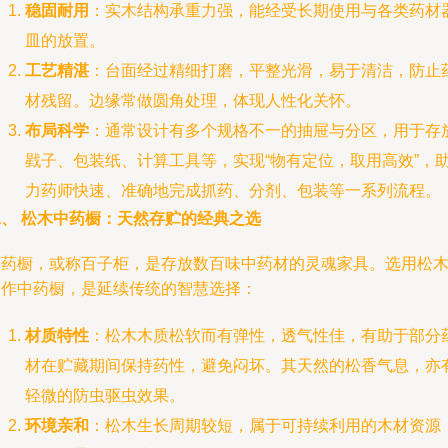
稳固耐用
：实木结构承重力强，能经受长期使用与各类药材
皿的放置。
工艺精湛
：台面经过精细打磨，平整光滑，易于清洁，防止
材残留。边缘常做圆角处理，体现人性化关怀。
布局科学
：通常设计有多个规格不一的抽屉与分区，用于存
戥子、包装纸、计算工具等，实现“物有定位，取用高效”，
力药师快速、准确地完成抓药、分剂、包装等一系列流程。
二、 松木中药橱：天然存贮的经典之选
中药橱，或称百子柜，是存放数百味中药材的灵魂家具。选用松
制作中药橱，是延续传统的智慧选择：
材质特性
：松木木质松软而有弹性，透气性佳，有助于部分
材在贮藏期间保持药性，避免闷坏。其天然的松香气息，亦
轻微的防虫驱虫效果。
环境亲和
：松木生长周期较短，属于可持续利用的木材资源